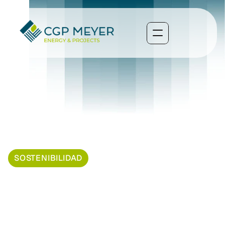
C
r
e
c
i
m
i
e
n
t
o
D
e
L
a
E
n
e
r
g
í
a
S
o
l
a
r
SOSTENIBILIDAD